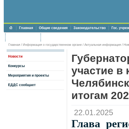
Главная
Общие сведения
Законодательство
Гос. учре
Торги и аукционы
Противодействие коррупции
Главная
/
Информация о государственном органе
/
Актуальная информация
/
Нов
Губернато
Новости
Конкурсы
участие в
Мероприятия и проекты
Челябинск
ЕДДС сообщает
итогам 202
22.01.2025
Глава рег