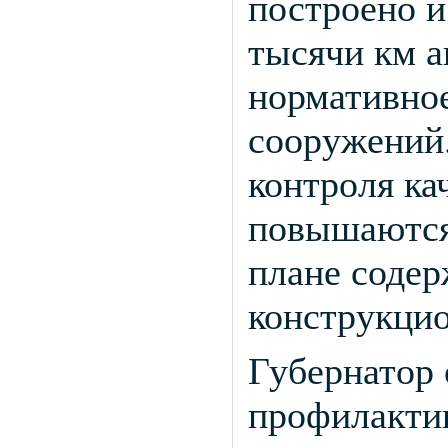
построено и
тысячи км а
нормативно
сооружений
контроля ка
повышаются
плане соде
конструкци
Губернатор
профилакти