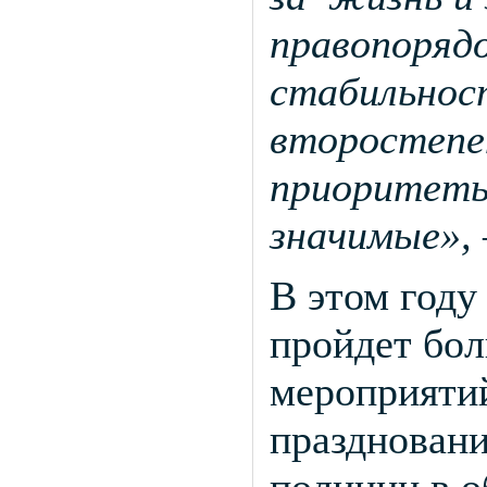
правопоряд
стабильност
второстепен
приоритеты
значимые»,
В этом году
пройдет бо
мероприятий
праздновани
полиции в о