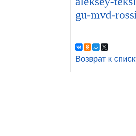
aleksey-teksl
gu-mvd-rossi
Возврат к списк