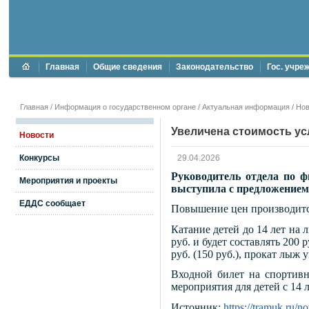
Главная
Общие сведения
Законодательство
Гос. учре
Главная
/
Информация о государственном органе
/
Актуальная информация
/
Нов
Увеличена стоимость у
Новости
Конкурсы
29.04.2026
Руководитель отдела по ф
Мероприятия и проекты
выступила с предложением
ЕДДС сообщает
Повышение цен производится
Катание детей до 14 лет на л
руб. и будет составлять 200 
руб. (150 руб.), прокат лыж у
Входной билет на спортивн
мероприятия для детей с 14 л
Источник:
https://tramuk.ru/