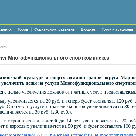
ждения
Город
Соц.-эконом. развитие
Бюджет
Торги и аукционы
ости
слуг Многофункционального спорткомплекса
изической культуре и спорту администрации округа Мари
 увеличить цены на услуги Многофункционального спортивн
 с целью увеличения доходов от платных услуг, предоставляем
ьду увеличивается на 20 руб. и теперь будет составлять 120 руб. 
руб. Стоимость услуги по заточке коньков увеличивается на 30 руб
величивается на 30 руб. (230 руб.).
ые мероприятия для детей до 14 лет увеличивается на 20 руб
ет и взрослых увеличивается на 50 руб. и будет составлять 100 ру
novosti/obshchestvo/16237-uvelichena-stoimost-uslug-mnogofunktsional