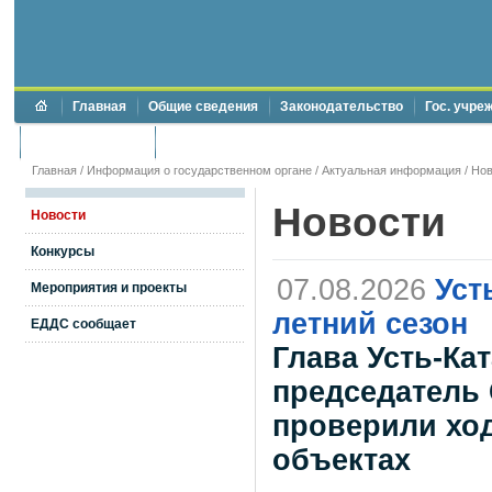
Главная
Общие сведения
Законодательство
Гос. учре
Торги и аукционы
Противодействие коррупции
Главная
/
Информация о государственном органе
/
Актуальная информация
/
Нов
Новости
Новости
Конкурсы
07.08.2026
Уст
Мероприятия и проекты
летний сезон
ЕДДС сообщает
Глава Усть-Ка
председатель 
проверили ход
объектах