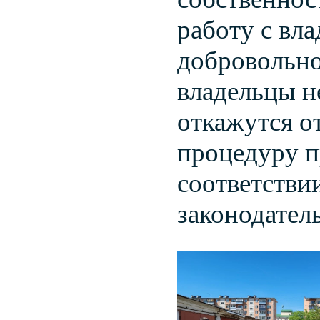
работу с вл
добровольно
владельцы н
откажутся о
процедуру п
соответстви
законодател