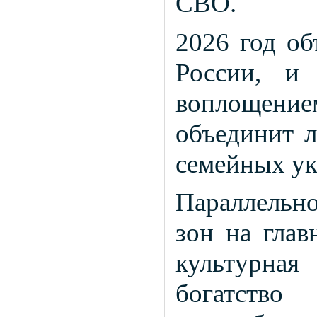
СВО.
2026 год об
России, и 
воплощени
объединит л
семейных ук
Параллельн
зон на глав
культурная
богатств