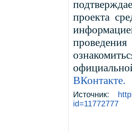
подтвержда
проекта сре
информаци
проведе
ознакомить
официаль
ВКонтакте.
Источник:
htt
id=11772777