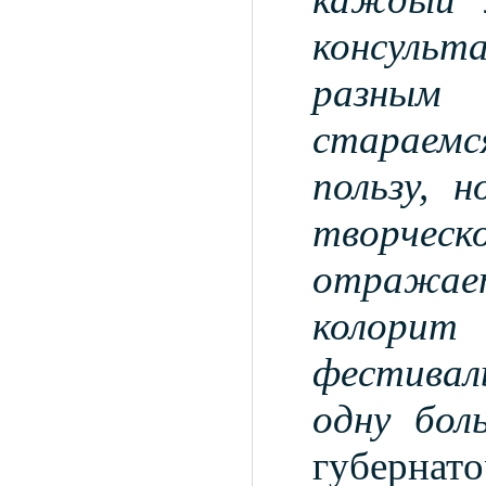
консуль
разным 
стараемс
пользу, 
творчес
отража
колори
фестивал
одну бол
губерна