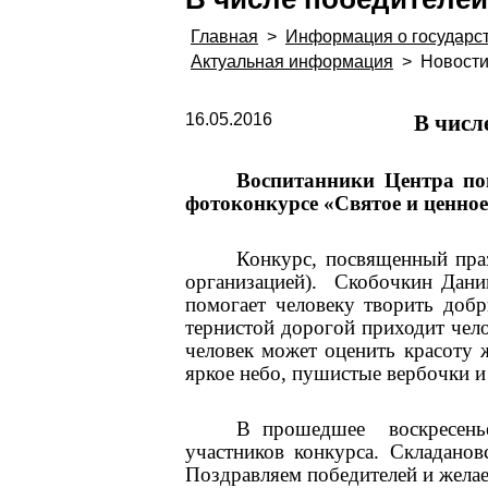
Главная
>
Информация о государс
Актуальная информация
>
Новост
16.05.2016
В числе поб
Воспитанники Центра по
фотоконкурсе «Святое и ценное
Конкурс, посвященный пра
организацией). Скобочкин Дании
помогает человеку творить добр
тернистой дорогой приходит чело
человек может оценить красоту 
яркое небо, пушистые вербочки и 
В прошедшее воскресенье
участников конкурса. Складано
Поздравляем победителей и жела