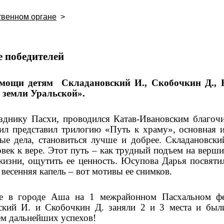
твенном органе
>
и
едителей
мощи детям Складановский И., Скобочкин Д., 
 земли Уральской».
зднику Пасхи, проводился Катав-Ивановским благочи
л представил трилогию «Путь к храму», основная и
ые дела, становиться лучше и добрее. Складановски
век к вере. Этот путь – как трудный подъем на верш
жизни, ощутить ее ценность. Юсупова Дарья посвяти
весенняя капель – вот мотивы ее снимков.
 в городе Аша на 1 межрайонном Пасхальном фес
вский И. и Скобочкин Д. заняли 2 и 3 места и бы
ем дальнейших успехов!