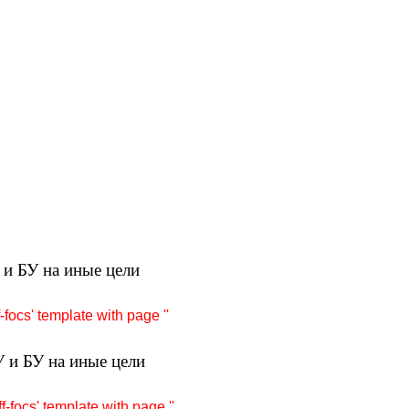
и БУ на иные цели
-focs' template with page ''
 и БУ на иные цели
f-focs' template with page ''