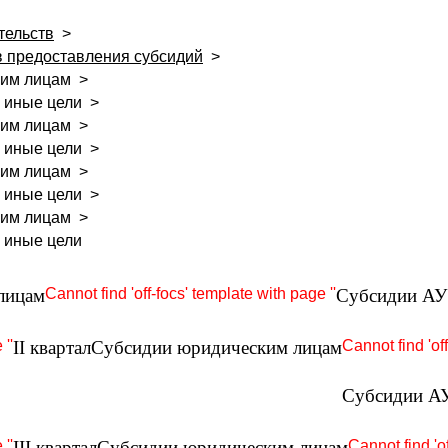
тельств
>
в предоставления субсидий
>
ким лицам
>
а иные цели
>
ким лицам
>
а иные цели
>
ким лицам
>
а иные цели
>
ким лицам
>
а иные цели
лицам
Cannot find 'off-focs' template with page ''
Субсидии АУ 
''
II квартал
Субсидии юридическим лицам
Cannot find 'off
Субсидии АУ
''
III квартал
Субсидии юридическим лицам
Cannot find 'of