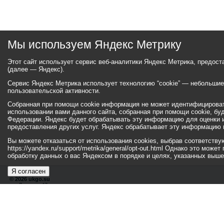
Мы используем Яндекс Метрику
Этот сайт использует сервис веб-аналитики Яндекс Метрика, предос
(далее — Яндекс).
Сервис Яндекс Метрика использует технологию “cookie” — небольши
пользовательской активности.
Собранная при помощи cookie информация не может идентифицироват
использовании вами данного сайта, собранная при помощи cookie, бу
Федерации. Яндекс будет обрабатывать эту информацию для оценки ис
предоставления других услуг. Яндекс обрабатывает эту информацию 
Вы можете отказаться от использования cookies, выбрав соответств
https://yandex.ru/support/metrika/general/opt-out.html Однако это мо
обработку данных о вас Яндексом в порядке и целях, указанных выше
Я согласен
© 2026 ukgo.su
ул. Ленина, 47а
тел.: +7 (351-67) 2-52-34
Эл. почта:
adm-pressa@yandex.ru
© 2001-2010 «Би
Хиты
110078470