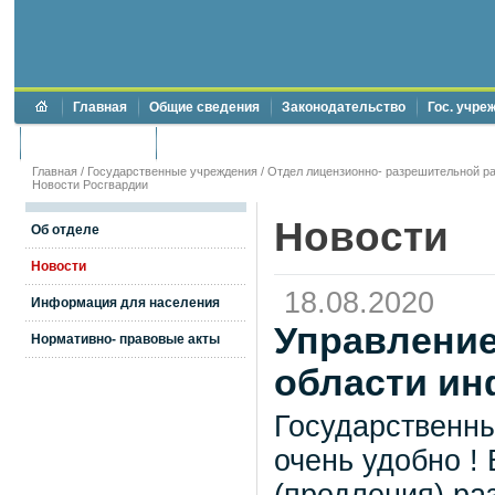
Главная
Общие сведения
Законодательство
Гос. учре
Торги и аукционы
Противодействие коррупции
Главная
/
Государственные учреждения
/
Отдел лицензионно- разрешительной ра
Новости Росгвардии
Новости
Об отделе
Новости
18.08.2020
Информация для населения
Управление
Нормативно- правовые акты
области и
Государственны
очень удобно !