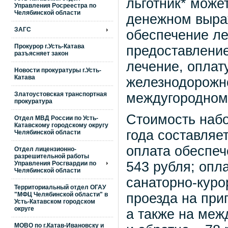
льготник* може
Управления Росреестра по
Челябинской области
денежном выраж
ЗАГС
обеспечение л
Прокурор г.Усть-Катава
предоставление
разъясняет закон
лечение, оплат
Новости прокуратуры г.Усть-
Катава
железнодорожно
междугородном 
Златоустовская транспортная
прокуратура
Стоимость набо
Отдел МВД России по Усть-
Катавскому городскому округу
года составляет
Челябинской области
оплата обеспе
Отдел лицензионно-
разрешительной работы
543 рубля; опл
Управления Росгвардии по
Челябинской области
санаторно-куро
Территориальный отдел ОГАУ
"МФЦ Челябинской области" в
проезда на при
Усть-Катавском городском
округе
а также на меж
МОВО по г.Катав-Ивановску и