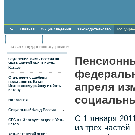
Главная
Общие сведения
Законодательство
Гос. учре
Торги и аукционы
Противодействие коррупции
Главная
/
Государственные учреждения
Пенсионны
Отделение УФМС России по
Челябинской обл. в г.Усть-
Катаве
федеральн
Отделение судебных
приставов по Катав-
апреля из
Ивановскому району и г. Усть-
Катаву
социальны
Налоговая
Социальный Фонд России
С 1 января 201
ОГС в г. Златоуст отдел г. Усть-
Катав
из трех частей
Усть-Катавский отдел