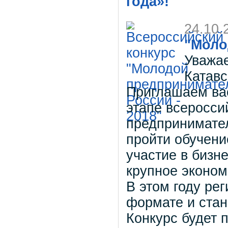
года»!
24.10.
"Моло
Уважа
Катавс
Приглашаем вас
этапе всеросси
предпринимател
пройти обучени
участие в бизн
крупное эконом
В этом году ре
формате и стан
Конкурс будет 