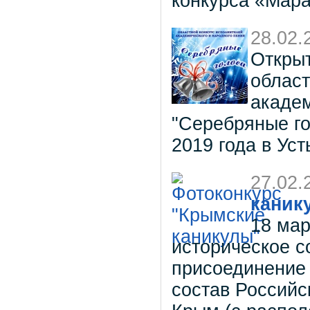
конкурса «Мар
28.02.
Открыт
област
академ
"Серебряные го
2019 года в Уст
27.02.
каник
18 мар
историческое с
присоединение 
состав Российс