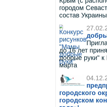
Крым (с распо
городом Севаст
состав Украины
27.02.
добры
Пригла
до 16 лет прин
добрые руки" 
марта
04.12.
предп
городского ок
городском ко