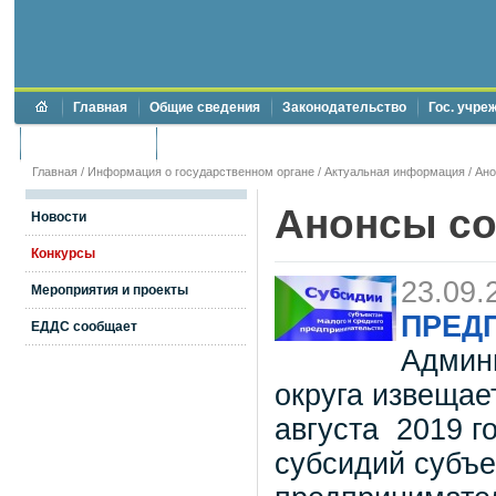
Главная
Общие сведения
Законодательство
Гос. учре
Торги и аукционы
Противодействие коррупции
Главная
/
Информация о государственном органе
/
Актуальная информация
/
Ан
Анонсы с
Новости
Конкурсы
23.09.
Мероприятия и проекты
ПРЕДП
ЕДДС сообщает
Админи
округа извеща
августа 2019 
субсидий субъе