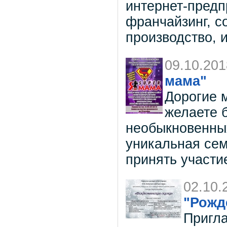
интернет-предп
франчайзинг, с
производство, и
09.10.201
мама"
Дорогие 
желаете б
необыкновенных
уникальная сем
принять участие
02.10.
"Рожде
Пригла