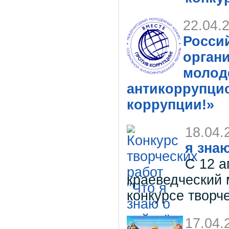
22.04.
Росси
орган
молод
антикоррупци
коррупции!»
18.04.
я зна
С 12 а
краеведческий 
конкурсе творче
17.04.