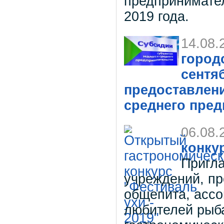
предпринимател
2019 года.
14.08.
городс
сентя
предоставлени
среднего пре
06.08.
конку
Пригл
учреждений, пр
общепита, ассо
любителей рыба