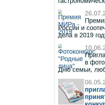
гастрономическ
26.07.
Премия
России и сооте
дела в 2019 го
10.06.
Пригла
в фото
Дню семьи, люб
06.05.
пригл
приня
конку