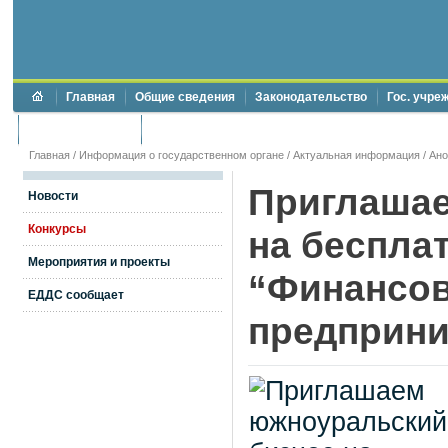
Главная
Общие сведения
Законодательство
Гос. учре
Торги и аукционы
Противодействие коррупции
Главная
/
Информация о государственном органе
/
Актуальная информация
/
Ан
Приглашае
Новости
Конкурсы
на беспла
Мероприятия и проекты
“Финансов
ЕДДС сообщает
предприни