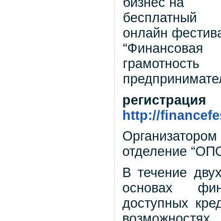
регистрац
http://financefe
Организаторо
отделение “ОП
В течение дву
основах фин
доступных кре
возможностях,