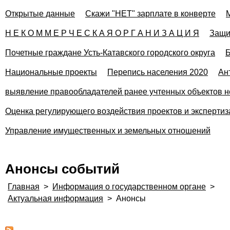
Открытые данные
Скажи "НЕТ" зарплате в конверте
Н Е К О М М Е Р Ч Е С К А Я О Р Г А Н И З А Ц И Я
Защи
Почетные граждане Усть-Катавского городского округа
Б
Национальные проекты
Перепись населения 2020
Ан
выявление правообладателей ранее учтенных объектов н
Оценка регулирующего воздействия проектов и эксперти
Управление имущественных и земельных отношений
Анонсы событий
Главная
>
Информация о государственном органе
>
Актуальная информация
>
Анонсы