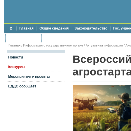
Главная
Общие сведения
Законодательство
Гос. учре
Торги и аукционы
Противодействие коррупции
Главная
/
Информация о государственном органе
/
Актуальная информация
/
Ан
Всероссий
Новости
Конкурсы
агростарт
Мероприятия и проекты
ЕДДС сообщает