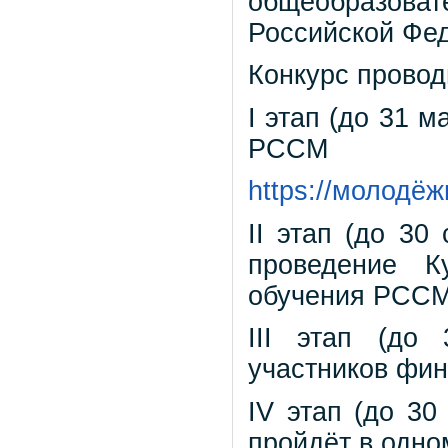
общеобразоват
Российской Фед
Конкурс проводи
I этап (до 31 м
РССМ
https://молодё
II этап (до 30
проведение К
обучения РСС
III этап (до
участников фин
IV этап (до 30
пройдёт в одно