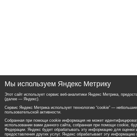
Мы используем Яндекс Метрику
Этот сайт использует сервис веб-аналитики Яндекс Метрика, предос
(далее — Яндекс).
Сервис Яндекс Метрика использует технологию “cookie” — небольши
пользовательской активности.
Собранная при помощи cookie информация не может идентифицироват
использовании вами данного сайта, собранная при помощи cookie, бу
Федерации. Яндекс будет обрабатывать эту информацию для оценки ис
предоставления других услуг. Яндекс обрабатывает эту информацию 