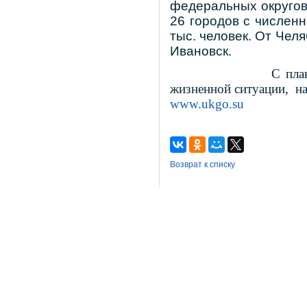
федеральных округов
26 городов с числен
тыс. человек. От Челя
Ивановск.
С пла
жизненной ситуации,
н
www.ukgo.su
Возврат к списку