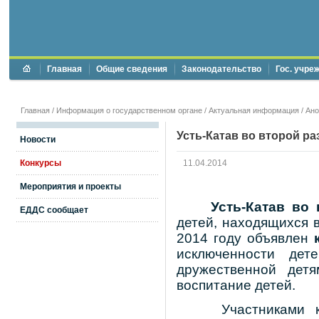
Главная
Общие сведения
Законодательство
Гос. учре
Главная
/
Информация о государственном органе
/
Актуальная информация
/
Ан
Усть-Катав во второй ра
Новости
Конкурсы
11.04.2014
Мероприятия и проекты
Усть-Катав во
ЕДДС сообщает
детей, находящихся 
2014 году объявлен
исключенности дет
дружественной детя
воспитание детей.
Участниками к