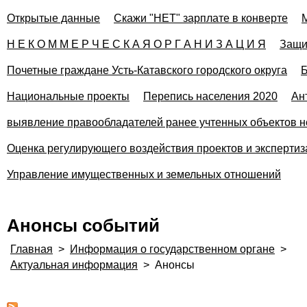
Открытые данные
Скажи "НЕТ" зарплате в конверте
Н Е К О М М Е Р Ч Е С К А Я О Р Г А Н И З А Ц И Я
Защи
Почетные граждане Усть-Катавского городского округа
Б
Национальные проекты
Перепись населения 2020
Ан
выявление правообладателей ранее учтенных объектов н
Оценка регулирующего воздействия проектов и эксперти
Управление имущественных и земельных отношений
Анонсы событий
Главная
>
Информация о государственном органе
>
Актуальная информация
>
Анонсы