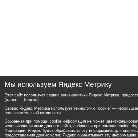
Мы используем Яндекс Метрику
Этот сайт использует сервис веб-аналитики Яндекс Метрика, предос
(далее — Яндекс).
Сервис Яндекс Метрика использует технологию “cookie” — небольши
пользовательской активности.
Собранная при помощи cookie информация не может идентифицироват
использовании вами данного сайта, собранная при помощи cookie, бу
Федерации. Яндекс будет обрабатывать эту информацию для оценки ис
предоставления других услуг. Яндекс обрабатывает эту информацию 