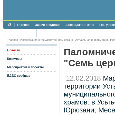
Главная
Общие сведения
Законодательство
Гос. учре
Торги и аукционы
Противодействие коррупции
Главная
/
Информация о государственном органе
/
Актуальная информация
/
Нов
Паломниче
Новости
Конкурсы
"Семь цер
Мероприятия и проекты
ЕДДС сообщает
12.02.2018
Мар
территории Уст
муниципальног
храмов: в Усьть
Юрюзани, Месе