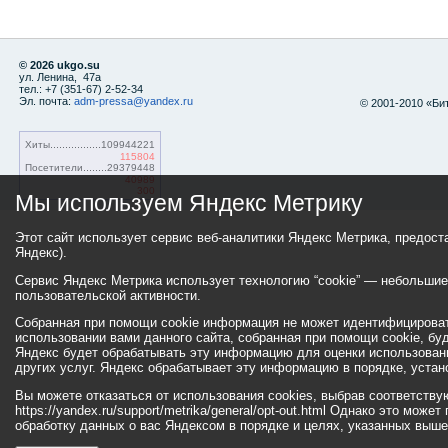
© 2026 ukgo.su
ул. Ленина, 47а
тел.: +7 (351-67) 2-52-34
Эл. почта:
adm-pressa@yandex.ru
© 2001-2010 «Би
Хиты
109944221
115804
Посетители
29379448
40989
300
Мы используем Яндекс Метрику
Этот сайт использует сервис веб-аналитики Яндекс Метрика, предос
Яндекс).
Сервис Яндекс Метрика использует технологию “cookie” — небольши
пользовательской активности.
Собранная при помощи cookie информация не может идентифицироват
использовании вами данного сайта, собранная при помощи cookie, бу
Яндекс будет обрабатывать эту информацию для оценки использовани
других услуг. Яндекс обрабатывает эту информацию в порядке, уста
Вы можете отказаться от использования cookies, выбрав соответств
https://yandex.ru/support/metrika/general/opt-out.html Однако это мо
обработку данных о вас Яндексом в порядке и целях, указанных выше