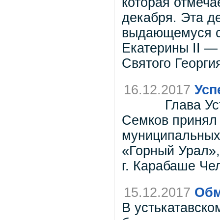
которая отмеча
декабря. Эта д
выдающемуся с
Екатерины II —
Святого Георги
16.12.2017
Усп
Глава Усть-Ка
Семков принял
муниципальных 
«Горный Урал»,
г. Карабаше Че
15.12.2017
Обм
В устькатавск