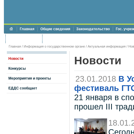
Главная
Общие сведения
Законодательство
Гос. учре
Торги и аукционы
Противодействие коррупции
Главная
/
Информация о государственном органе
/
Актуальная информация
/
Нов
Новости
Новости
Конкурсы
23.01.2018
В У
Мероприятия и проекты
фестиваль ГТ
ЕДДС сообщает
21 января в сп
прошел III тра
18.01.
Сегодн