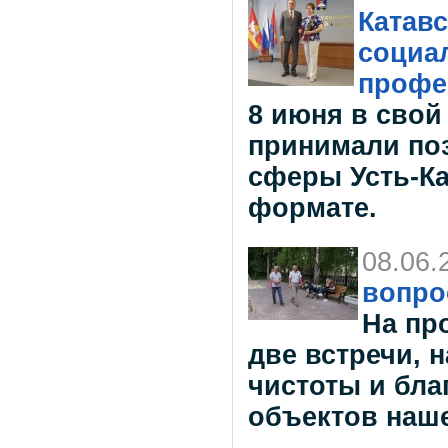
Катавс
социа
профе
8 июня в сво
принимали по
сферы Усть-Ка
формате.
08.06.
вопро
На пр
две встречи, 
чистоты и бла
объектов наше