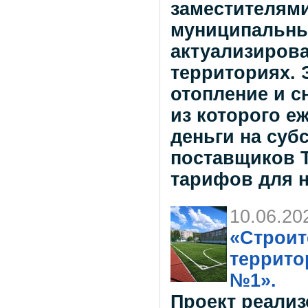
заместителями
муниципальны
актуализиров
территориях. 
отопление и с
из которого е
деньги на су
поставщиков Т
тарифов для н
10.06.20
«Строит
террито
№1».
Проект реали