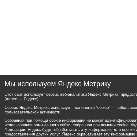
Мы используем Яндекс Метрику
Этот сайт использует сервис веб-аналитики Яндекс Метрика, предос
(далее — Яндекс).
Сервис Яндекс Метрика использует технологию “cookie” — небольши
пользовательской активности.
Собранная при помощи cookie информация не может идентифицироват
использовании вами данного сайта, собранная при помощи cookie, бу
Федерации. Яндекс будет обрабатывать эту информацию для оценки ис
предоставления других услуг. Яндекс обрабатывает эту информацию 