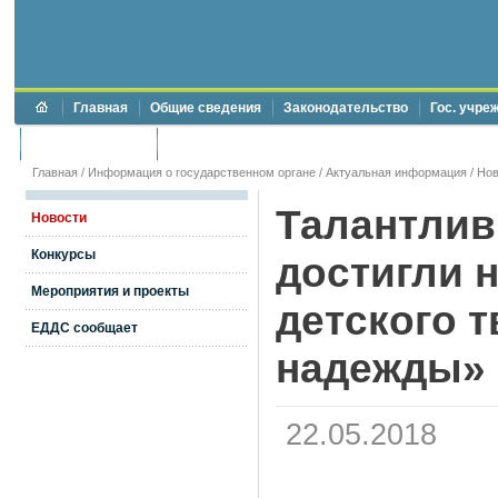
Главная
Общие сведения
Законодательство
Гос. учре
Торги и аукционы
Противодействие коррупции
Главная
/
Информация о государственном органе
/
Актуальная информация
/
Нов
Талантливы
Новости
Конкурсы
достигли 
Мероприятия и проекты
детского 
ЕДДС сообщает
надежды»
22.05.2018