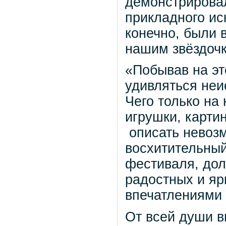
демонстрировал
прикладного иск
конечно, были 
нашим звёздоч
«Побывав на эт
удивляться неи
Чего только на
игрушки, карти
описать невозм
восхитительны
фестиваля, дол
радостных и яр
впечатлениями
От всей души в