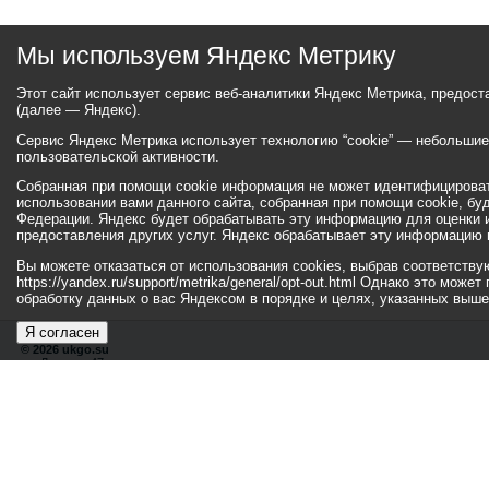
Мы используем Яндекс Метрику
Этот сайт использует сервис веб-аналитики Яндекс Метрика, предос
(далее — Яндекс).
Сервис Яндекс Метрика использует технологию “cookie” — небольши
пользовательской активности.
Собранная при помощи cookie информация не может идентифицироват
использовании вами данного сайта, собранная при помощи cookie, бу
Федерации. Яндекс будет обрабатывать эту информацию для оценки ис
предоставления других услуг. Яндекс обрабатывает эту информацию 
Вы можете отказаться от использования cookies, выбрав соответств
https://yandex.ru/support/metrika/general/opt-out.html Однако это мо
обработку данных о вас Яндексом в порядке и целях, указанных выше
Я согласен
© 2026 ukgo.su
ул. Ленина, 47а
тел.: +7 (351-67) 2-52-34
Эл. почта:
adm-pressa@yandex.ru
© 2001-2010 «Би
Хиты
110374991
97180
Посетители
29528842
53110
172