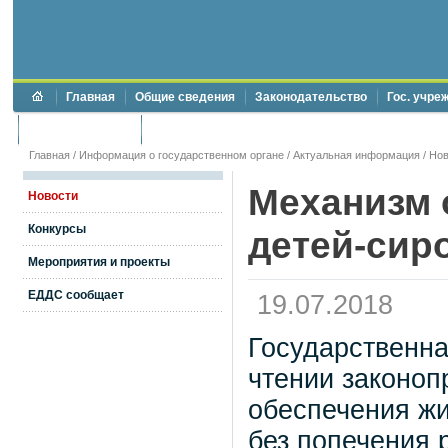
Главная
Общие сведения
Законодательство
Гос. учре
Торги и аукционы
Противодействие коррупции
Главная
/
Информация о государственном органе
/
Актуальная информация
/
Нов
Механизм 
Новости
Конкурсы
детей-сир
Мероприятия и проекты
ЕДДС сообщает
19.07.2018
Государственна
чтении законоп
обеспечения жи
без попечения 