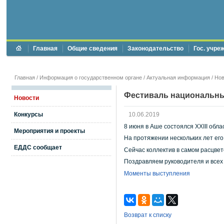
Главная
Общие сведения
Законодательство
Гос. учре
Главная
/
Информация о государственном органе
/
Актуальная информация
/
Нов
Фестиваль национальны
Новости
Конкурсы
10.06.2019
8 июня в Аше состоялся XXIII обл
Мероприятия и проекты
На протяжении нескольких лет его
ЕДДС сообщает
Сейчас коллектив в самом расцвет
Поздравляем руководителя и всех е
Моменты выступления
Возврат к списку