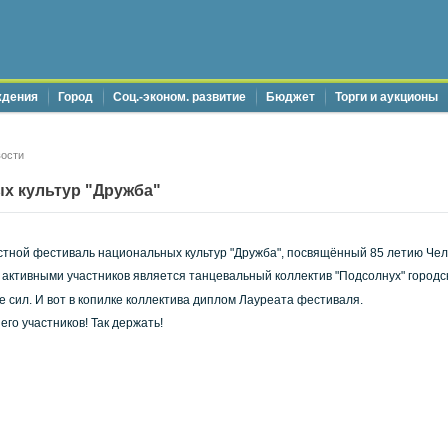
ждения
Город
Соц.-эконом. развитие
Бюджет
Торги и аукционы
ости
х культур "Дружба"
астной фестиваль национальных культур "Дружба", посвящённый 85 летию Челя
 активными участников является танцевальный коллектив "Подсолнух" городск
е сил. И вот в копилке коллектива диплом Лауреата фестиваля.
го участников! Так держать!