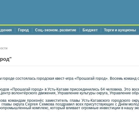
ждения
Город
Соц.-эконом. развитие
Бюджет
Торги и аукционы
ости
ород"
м городе состоялась городская квест-игра «Прошагай город». Восемь команд 
родов «Прошагай город» в Усть-Катаве присоединились 64 человека. Это во
 Центр волонтёрского движения, Управление культуры округа, Управление об
ова командам произнёс заместитель главы Усть-Катавского городского о
 главы округа Сергея Семкова поздравил всех присутствующих с Днём моло
гропромышленный комплекс, который вливает огромные инвестиции в нашу эк