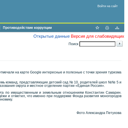
Войти на сайт
Противодействие коррупции
Открытые данные
Версия для слабовидящих
Поиск
отмечали на карте Google интересные и полезные с точки зрения туризма
семь команд, представляющие детский сад № 10, родителей школ №№ 5 и
разования округа и местное отделение партии «Единая Россия».
круга по имущественным и земельным отношениям Константин Самарин.
дёжи и отметил, что именно при поддержке Фонда развития моногородов
ономику.
Фото Александра Петухова