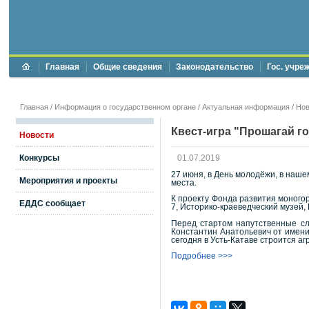
Главная
Общие сведения
Законодательство
Гос. учре
Главная
/
Информация о государственном органе
/
Актуальная информация
/
Нов
Квест-игра "Прошагай г
Новости
Конкурсы
01.07.2019
27 июня, в День молодёжи, в наше
Мероприятия и проекты
места.
К проекту Фонда развития моного
ЕДДС сообщает
7, Историко-краеведческий музей,
Перед стартом напутственные сл
Константин Анатольевич от имени
сегодня в Усть-Катаве строится а
Подробнее >>>