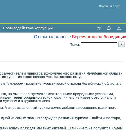
Войти на сайт
Противодействие коррупции
Открытые данные
Версия для слабовидящих
Поиск
 с заместителем министра экономического развития Челябинской области
я туристического начала Усть-Катавского округа.
ем Текслером - развитие туристической отрасли Челябинской области, в
тдыха, но мы не пользуемся замечательными природными условиями,
нашей территориальной зоной, округ ничего не имеет с этого, налоги
и мусором и вырубаются леса.
еры. А в промышленный туризм можно добавить посещение гранитного
Одной из самых главных задач для развития туризма – найти инвестора,
ганизовать пляж для местных жителей. Если ничего не получится, будем