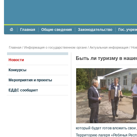
Главная
Общие сведения
Законодательство
Гос. учре
Главная
/
Информация о государственном органе
/
Актуальная информация
/
Нов
Быть ли туризму в наше
Новости
Конкурсы
Мероприятия и проекты
ЕДДС сообщает
который будет готов вложить свои
Территорию лагеря «Ребячья Респу