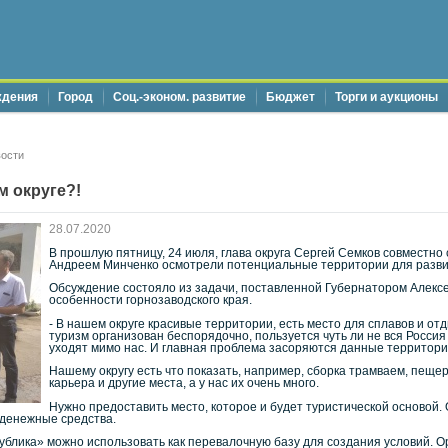
ждения
Город
Соц.-эконом. развитие
Бюджет
Торги и аукционы
ости
м округе?!
28.07.2020
В прошлую пятницу, 24 июля, глава округа Сергей Семков совместно
Андреем Минченко осмотрели потенциальные территории для развити
Обсуждение состояло из задачи, поставленной Губернатором Алексе
особенности горнозаводского края.
- В нашем округе красивые территории, есть место для сплавов и о
туризм организован беспорядочно, пользуется чуть ли не вся Россия 
уходят мимо нас. И главная проблема засоряются данные территори
Нашему округу есть что показать, например, сборка трамваем, пещ
карьера и другие места, а у нас их очень много.
Нужно предоставить место, которое и будет туристической основой. 
 денежные средства.
блика» можно использовать как перевалочную базу для создания условий. Ор