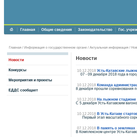
Главная
Общие сведения
Законодательство
Гос. учре
Главная
/
Информация о государственном органе
/
Актуальная информация
/
Нов
Новости
Новости
Конкурсы
10.12.2018
Усть-Катавские лыжн
07 - 09 декабря 2018 года в гор
Мероприятия и проекты
10.12.2018
Команда администраци
8 декабря прошли соревнования п
ЕДДС сообщает
10.12.2018
На лыжном стадионе 
С 5 декабря Усть-Катавским ваго
10.12.2018
В Усть-Катаве старто
Первый этап масштабного соревн
07.12.2018
В память о земляках
В Комплексном центре Усть-Катавс