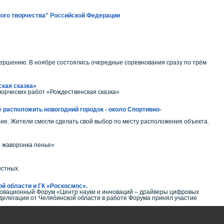
ного творчества" Российской Федерации
вершению. В ноябре состоялись очередные соревнования сразу по трём
ская сказка»
ворческих работ «Рождественская сказка»
 расположить новогодний городок - около Спортивно-
ие. Жители смогли сделать свой выбор по месту расположения объекта.
е жаворонка пенье»
истных.
й области и ГК «Роскосмос».
инновационный Форум «Центр науки и инноваций – драйверы цифровых
делегации от Челябинской области в работе Форума принял участие