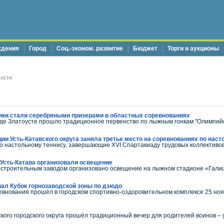
ждения
Город
Соц.-эконом. развитие
Бюджет
Торги и аукционы
ости
ики стали серебряными призерами в областных соревнованиях
оде Златоусте прошло традиционное первенство по лыжным гонкам "Олимпийс
и Усть-Катавского округа заняла третье место на соревнованиях по нас
о настольному теннису, завершающие XVI Cпартакиаду трудовых коллективов
Усть-Катава организовали освещение
ностроительным заводом организовано освещение на лыжном стадионе «Гали
вал Кубок горнозаводской зоны по дзюдо
ования прошёл в городском спортивно-оздоровительном комплексе 25 ноябр
кого городского округа прошёл традиционный вечер для родителей воинов – ус