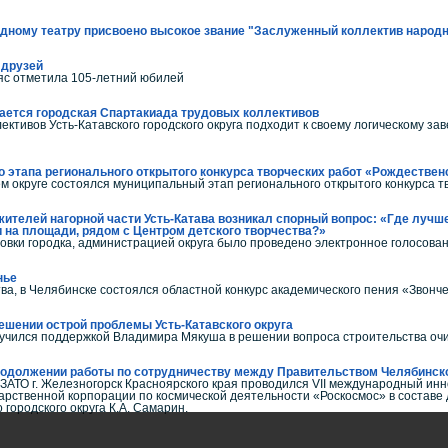
одному театру присвоено высокое звание "Заслуженный коллектив народ
 друзей
яс отметила 105-летний юбилей
шается городская Спартакиада трудовых коллективов
тивов Усть-Катавского городского округа подходит к своему логическому за
 этапа регионального открытого конкурса творческих работ «Рождествен
ем округе состоялся муниципальный этап регионального открытого конкурса т
ителей нагорной части Усть-Катава возникал спорный вопрос: «Где лучше
 на площади, рядом с Центром детского творчества?»
овки городка, администрацией округа было проведено электронное голосован
нье
тва, в Челябинске состоялся областной конкурс академического пения «Звонч
ешении острой проблемы Усть-Катавского округа
учился поддержкой Владимира Мякуша в решении вопроса строительства оч
родолжении работы по сотрудничеству между Правительством Челябинско
 в ЗАТО г. Железногорск Красноярского края проводился VII международный 
арственной корпорации по космической деятельности «Роскосмос» в составе 
 городского округа К.А. Самарин.