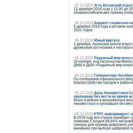
07.12.2018
Усть-Катавский отде
12 декабря 2018 года с 12.00 до 
общероссийском дне приема гр
06.12.2018
Бюджет социально н
5 декабря 2018 года в актовом за
2021 годов.
06.12.2018
Юный виртуоз
1 декабря, Ашинская школа искусс
дружеском состязании и постарать
06.12.2018
Радужный мир искус
24 ноября, под патронатом Минис
ДМШ и ДШИ «Радужный мир искус
06.12.2018
Губернатора Челябинс
По сообщению официального teleg
благоустройства городов и районо
05.12.2018
День Неизвестного Со
пропавших без вести во время в
Всего в войнах и вооруженных кон
неизвестных и пропавших без вес
05.12.2018
РТРС информирует: н
В 2019 году вся страна перейдет 
помехам. Сегодня 98,94% жителе
тюнеры для приема цифрового сиг
внимание при выборе цифровой пр