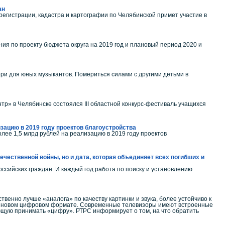
ан
регистрации, кадастра и картографии по Челябинской примет участие в
ния по проекту бюджета округа на 2019 год и плановый период 2020 и
вери для юных музыкантов. Помериться силами с другими детьми в
р» в Челябинске состоялся III областной конкурс-фестиваль учащихся
зацию в 2019 году проектов благоустройства
ее 1,5 млрд рублей на реализацию в 2019 году проектов
ечественной войны, но и дата, которая объединяет всех погибших и
оссийских граждан. И каждый год работа по поиску и установлению
венно лучше «аналога» по качеству картинки и звука, более устойчиво к
 в новом цифровом формате. Современные телевизоры имеют встроенные
ющую принимать «цифру». РТРС информирует о том, на что обратить