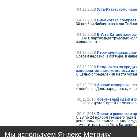
04.12.2018
Усть-Катавскому нар
04.12.2018
Библиотека собирает
30 ноября библиотека села Тюбел
04.12.2018
В Усть-Катаве завер
XVI Спартакиада трудовых коллек
видам спорта.
04.12.2018
Итоги муниципального
Совсем недавно, в октябре, в наш
03.12.2018
Неоднократно среди ж
оздоровительного комплекса или
С целью определения места устан
03.12.2018
Звонче жаворонка пе
4 ноября, в День народного единс
30.11.2018
Позитивный сдвиг в р
Глава округа Сергей Семков зар
30.11.2018
Принято решение о п
С 23 по 24 ноября текущего года
регионов». По приглашению Госуд
заместитель главы Усть-Катавского
Мы используем Яндекс Метрику