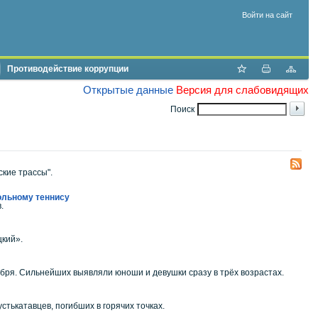
Войти на сайт
Противодействие коррупции
Открытые данные
Версия для слабовидящих
Поиск
кие трассы".
тольному теннису
.
цкий».
я. Сильнейших выявляли юноши и девушки сразу в трёх возрастах.
тькатавцев, погибших в горячих точках.