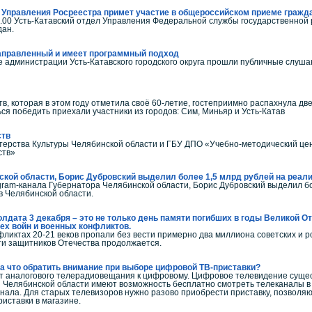
л Управления Росреестра примет участие в общероссийском приеме гражд
20.00 Усть-Катавский отдел Управления Федеральной службы государственной 
аждан.
аправленный и имеет программный подход
ле администрации Усть-Катавского городского округа прошли публичные слуша
тв, которая в этом году отметила своё 60-летие, гостеприимно распахнула д
ся победить приехали участники из городов: Сим, Миньяр и Усть-Катав
ств
терства Культуры Челябинской области и ГБУ ДПО «Учебно-методический цент
ств»
кой области, Борис Дубровский выделил более 1,5 млрд рублей на реали
ram-канала Губернатора Челябинской области, Борис Дубровский выделил бол
в Челябинской области.
лдата 3 декабря – это не только день памяти погибших в годы Великой От
сех войн и военных конфликтов.
фликтах 20-21 веков пропали без вести примерно два миллиона советских и р
ти защитников Отечества продолжается.
а что обратить внимание при выборе цифровой ТВ-приставки?
от аналогового телерадиовещания к цифровому. Цифровое телевидение сущест
й Челябинской области имеют возможность бесплатно смотреть телеканалы
нала. Для старых телевизоров нужно разово приобрести приставку, позволя
иставки в магазине.