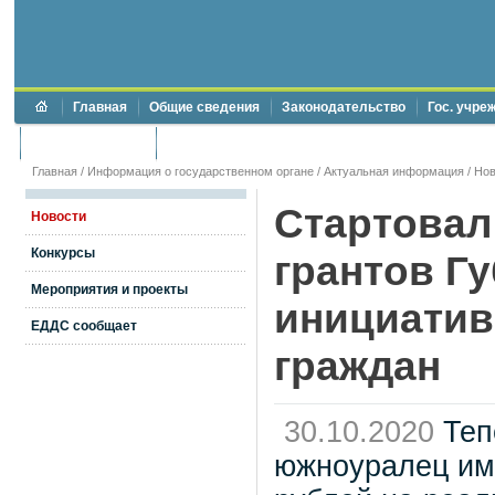
Главная
Общие сведения
Законодательство
Гос. учре
Торги и аукционы
Противодействие коррупции
Главная
/
Информация о государственном органе
/
Актуальная информация
/
Нов
Стартовал
Новости
Конкурсы
грантов Г
Мероприятия и проекты
инициатив
ЕДДС сообщает
граждан
30.10.2020
Теп
южноуралец име