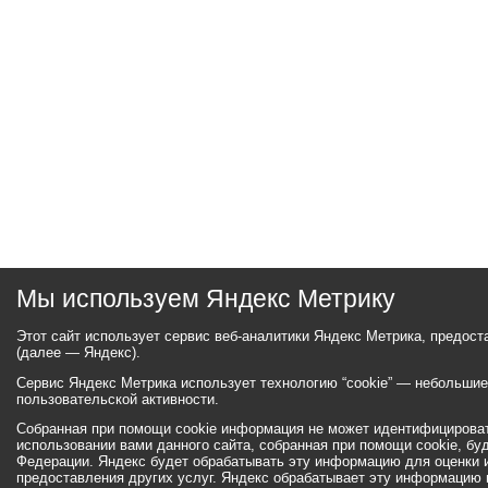
Мы используем Яндекс Метрику
Этот сайт использует сервис веб-аналитики Яндекс Метрика, предос
(далее — Яндекс).
Сервис Яндекс Метрика использует технологию “cookie” — небольши
пользовательской активности.
Собранная при помощи cookie информация не может идентифицироват
использовании вами данного сайта, собранная при помощи cookie, бу
Федерации. Яндекс будет обрабатывать эту информацию для оценки ис
предоставления других услуг. Яндекс обрабатывает эту информацию 