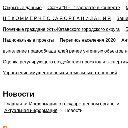
Открытые данные
Скажи "НЕТ" зарплате в конверте
Н Е К О М М Е Р Ч Е С К А Я О Р Г А Н И З А Ц И Я
Защи
Почетные граждане Усть-Катавского городского округа
Б
Национальные проекты
Перепись населения 2020
Ан
выявление правообладателей ранее учтенных объектов н
Оценка регулирующего воздействия проектов и эксперти
Управление имущественных и земельных отношений
Новости
Главная
>
Информация о государственном органе
>
Актуальная информация
>
Новости