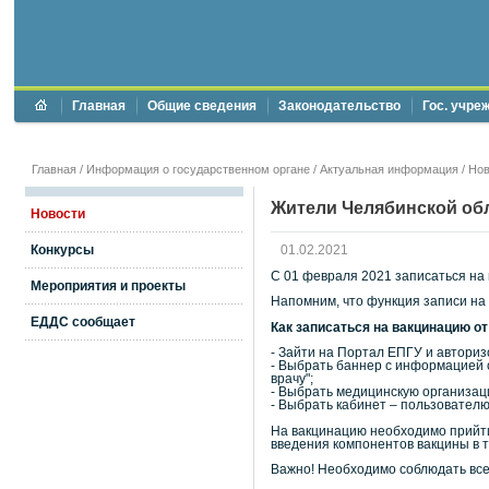
Главная
Общие сведения
Законодательство
Гос. учре
Главная
/
Информация о государственном органе
/
Актуальная информация
/
Нов
Жители Челябинской обл
Новости
Конкурсы
01.02.2021
С 01 февраля 2021 записаться на
Мероприятия и проекты
Напомним, что функция записи на 
ЕДДС сообщает
Как записаться на вакцинацию от
- Зайти на Портал ЕПГУ и авториз
- Выбрать баннер с информацией 
врачу";
- Выбрать медицинскую организац
- Выбрать кабинет – пользовател
На вакцинацию необходимо прийти
введения компонентов вакцины в т
Важно! Необходимо соблюдать все