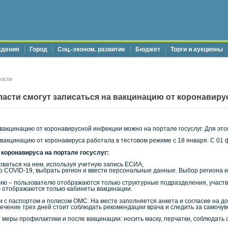
ждения
Город
Соц.-эконом. развитие
Бюджет
Торги и аукционы
ости
асти смогут записаться на вакцинацию от коронавиру
 вакцинацию от коронавирусной инфекции можно на портале госуслуг. Для эт
вакцинацию от коронавируса работала в тестовом режиме с 18 января. С 01 
 коронавируса на портале госуслуг:
оваться на нем, используя учетную запись ЕСИА;
о COVID-19, выбрать регион и ввести персональные данные. Выбор региона и
ию – пользователю отображаются только структурные подразделения, участв
ю отображаются только кабинеты вакцинации.
 с паспортом и полисом ОМС. На месте заполняется анкета и согласие на д
ечение трех дней стоит соблюдать рекомендации врача и следить за самочув
 меры профилактики и после вакцинации: носить маску, перчатки, соблюдать