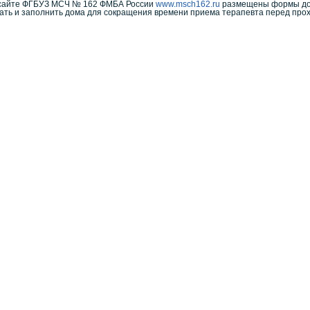
а сайте ФГБУЗ МСЧ № 162 ФМБА России
www.msch162.ru
размещены формы доку
ать и заполнить дома для сокращения времени приема терапевта перед про