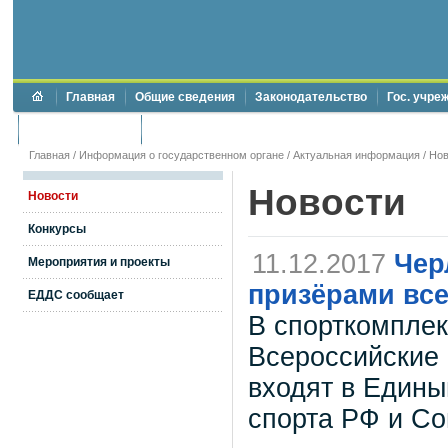
Главная
Общие сведения
Законодательство
Гос. учре
Торги и аукционы
Противодействие коррупции
Главная
/
Информация о государственном органе
/
Актуальная информация
/
Нов
Новости
Новости
Конкурсы
11.12.2017
Чер
Мероприятия и проекты
призёрами вс
ЕДДС сообщает
В спорткомплек
Всероссийские 
входят в Един
спорта РФ и Со