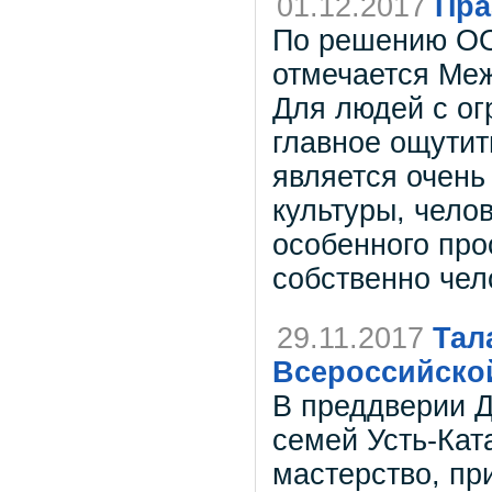
01.12.2017
Пра
По решению ОО
отмечается Ме
Для людей с о
главное ощутит
является очен
культуры, челов
особенного про
собственно чел
29.11.2017
Тал
Всероссийско
В преддверии Д
семей Усть-Ката
мастерство, пр