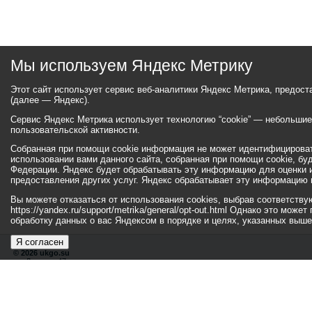
Мы используем Яндекс Метрику
Этот сайт использует сервис веб-аналитики Яндекс Метрика, предос
(далее — Яндекс).
Сервис Яндекс Метрика использует технологию “cookie” — небольши
пользовательской активности.
Собранная при помощи cookie информация не может идентифицироват
использовании вами данного сайта, собранная при помощи cookie, бу
Федерации. Яндекс будет обрабатывать эту информацию для оценки ис
предоставления других услуг. Яндекс обрабатывает эту информацию 
Вы можете отказаться от использования cookies, выбрав соответств
https://yandex.ru/support/metrika/general/opt-out.html Однако это мо
обработку данных о вас Яндексом в порядке и целях, указанных выше
Я согласен
© 2026 ukgo.su
ул. Ленина, 47а
тел.: +7 (351-67) 2-52-34
Эл. почта:
adm-pressa@yandex.ru
© 2001-2010 «Би
Хиты
110146220