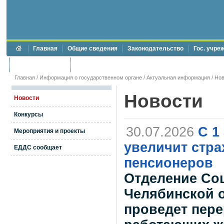
Главная
Общие сведения
Законодательство
Гос. учре
Торги и аукционы
Противодействие коррупции
Главная
/
Информация о государственном органе
/
Актуальная информация
/
Нов
Новости
Новости
Конкурсы
30.07.2026
С 1
Мероприятия и проекты
увеличит стра
ЕДДС сообщает
пенсионеров
Отделение Со
Челябинской о
проведет пере