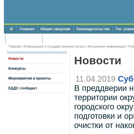
Главная
Общие сведения
Законодательство
Гос. учре
Торги и аукционы
Противодействие коррупции
Главная
/
Информация о государственном органе
/
Актуальная информация
/
Нов
Новости
Новости
Конкурсы
11.04.2019
Суб
Мероприятия и проекты
В преддверии н
ЕДДС сообщает
территории окр
городского окр
подготовки и о
очистки от нак