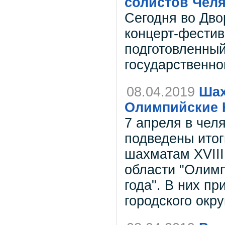
солистов Чел
Сегодня во Дво
концерт-фестив
подготовленны
государственн
08.04.2019
Шах
Олимпийские 
7 апреля в чел
подведены ито
шахматам XVIII
области "Олим
года". В них п
городского окру