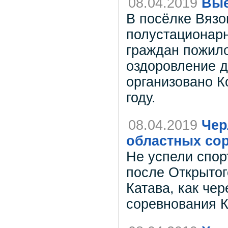
08.04.2019
Вые
В посёлке Вязо
полустационар
граждан пожило
оздоровление д
организовано 
году.
08.04.2019
Чер
областных со
Не успели спор
после Открытог
Катава, как че
соревнования К