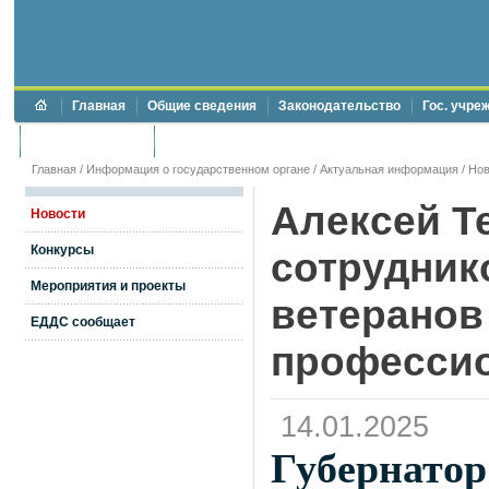
Главная
Общие сведения
Законодательство
Гос. учре
Торги и аукционы
Противодействие коррупции
Главная
/
Информация о государственном органе
/
Актуальная информация
/
Нов
Алексей Т
Новости
Конкурсы
сотрудник
Мероприятия и проекты
ветеранов
ЕДДС сообщает
професси
14.01.2025
Губернат