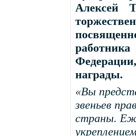
Алексей Т
торжест
посвяще
работника
Федерации
награды.
«Вы предста
звеньев пр
страны. Еж
укрепление