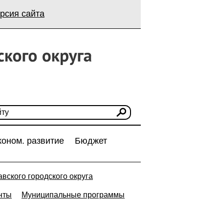
рсия сайта
коном. развитие
Бюджет
вского городского округа
нты
Муниципальные программы