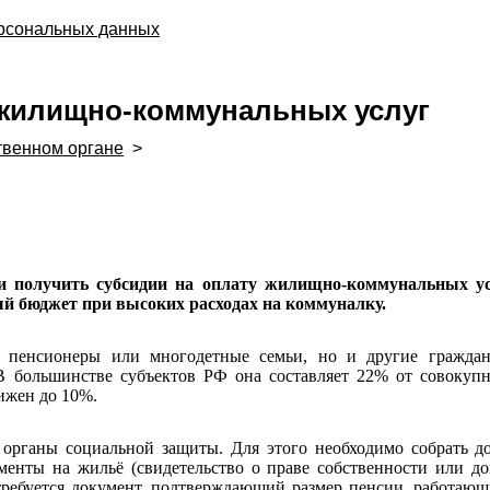
ерсональных данных
 жилищно-коммунальных услуг
твенном органе
>
и
и получить субсидии на оплату жилищно-коммунальных ус
ый бюджет при высоких расходах на коммуналку.
о пенсионеры или многодетные семьи, но и другие гражда
 большинстве субъектов РФ она составляет 22% от совокупн
ижен до 10%.
рганы социальной защиты. Для этого необходимо собрать до
менты на жильё (свидетельство о праве собственности или до
требуется документ, подтверждающий размер пенсии, работа