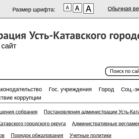
Обычная ве
Размер шрифта:
сайт
аконодательство
Гос. учреждения
Город
Соц.-э
твие коррупции
шения собрания
Постановления администрации Усть-Ката
тавского городского округа
Административные регламе
ов
Порядок обжалования
Учетные политики