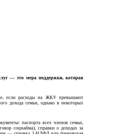
луг — это мера поддержки, которая
не, если расходы на ЖКУ превышают
ого дохода семьи, однако в некоторых
кументы: паспорта всех членов семьи,
говор соцнайма), справки о доходах за
ющим — справка 2-НДФЛ или банковская