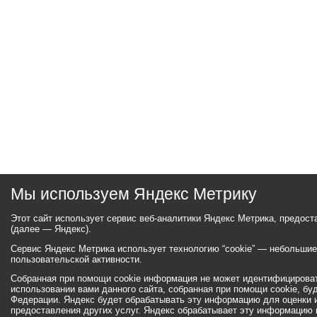
Мы используем Яндекс Метрику
Этот сайт использует сервис веб-аналитики Яндекс Метрика, предос
(далее — Яндекс).
Сервис Яндекс Метрика использует технологию “cookie” — небольши
пользовательской активности.
Собранная при помощи cookie информация не может идентифицироват
использовании вами данного сайта, собранная при помощи cookie, бу
Федерации. Яндекс будет обрабатывать эту информацию для оценки ис
предоставления других услуг. Яндекс обрабатывает эту информацию 