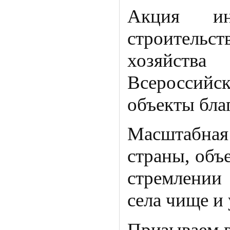
Акция ини
строительс
хозяйств
Всероссийс
объекты бла
Масштабная
страны, объ
стремлении 
села чище и
Призываем в