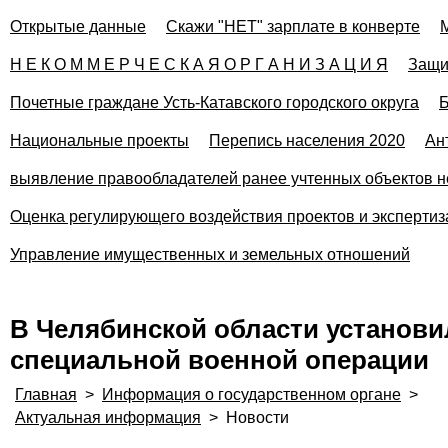
Открытые данные
Скажи "НЕТ" зарплате в конверте
Н Е К О М М Е Р Ч Е С К А Я О Р Г А Н И З А Ц И Я
Защи
Почетные граждане Усть-Катавского городского округа
Б
Национальные проекты
Перепись населения 2020
Ан
выявление правообладателей ранее учтенных объектов н
Оценка регулирующего воздействия проектов и эксперти
Управление имущественных и земельных отношений
В Челябинской области установи
специальной военной операции
Главная
>
Информация о государственном органе
>
Актуальная информация
>
Новости