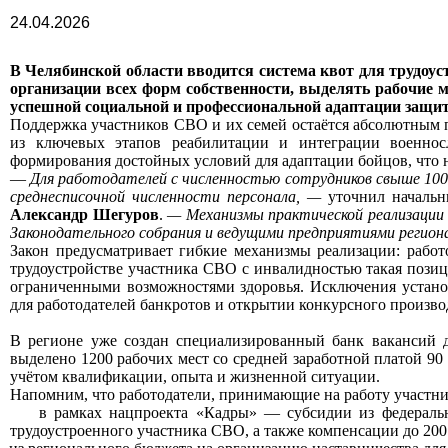
24.04.2026
В Челябинской области вводится система квот для трудоу
организации всех форм собственности, выделять рабочие м
успешной социальной и профессиональной адаптации защит
Поддержка участников СВО и их семей остаётся абсолютным п
из ключевых этапов реабилитации и интеграции военнос
формирования достойных условий для адаптации бойцов, что 
—
Для работодателей с численностью сотрудников свыше 100
среднесписочной численности персонала, —
уточнил начальн
Александр Шегуров
.
— Механизмы практической реализации 
Законодательного собрания и ведущими предприятиями регион
Закон предусматривает гибкие механизмы реализации: работ
трудоустройстве участника СВО с инвалидностью такая позиц
ограниченными возможностями здоровья. Исключения устано
для работодателей
банкротов и открытии конкурсного произво
В регионе уже создан специализированный банк вакансий 
выделено 1200 рабочих мест со средней заработной платой 90
учётом квалификации, опыта и жизненной ситуации.
Напомним, что работодатели, принимающие на работу участни
в рамках нацпроекта «Кадры» — субсидии из федеральн
трудоустроенного участника СВО, а также компенсации до 200