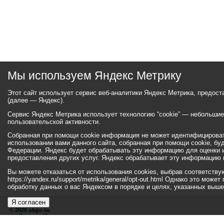
Мы используем Яндекс Метрику
Этот сайт использует сервис веб-аналитики Яндекс Метрика, предос
(далее — Яндекс).
Сервис Яндекс Метрика использует технологию “cookie” — небольши
пользовательской активности.
Собранная при помощи cookie информация не может идентифицироват
использовании вами данного сайта, собранная при помощи cookie, бу
Федерации. Яндекс будет обрабатывать эту информацию для оценки ис
предоставления других услуг. Яндекс обрабатывает эту информацию 
Вы можете отказаться от использования cookies, выбрав соответств
https://yandex.ru/support/metrika/general/opt-out.html Однако это мо
обработку данных о вас Яндексом в порядке и целях, указанных выше
Я согласен
© 2026 ukgo.su
ул. Ленина, 47а
тел.: +7 (351-67) 2-52-34