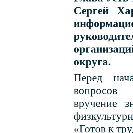
Сергей Ха
информа
руковод
организаци
округа.
Перед нач
вопросов 
вручение з
физкульту
«Готов к тр