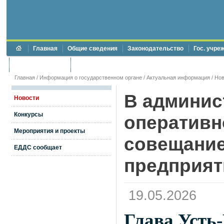
Главная
Общие сведения
Законодательство
Гос. учре
Торги и аукционы
Противодействие коррупции
Главная
/
Информация о государственном органе
/
Актуальная информация
/
Нов
В админис
Новости
Конкурсы
оператив
Мероприятия и проекты
совещание
ЕДДС сообщает
предприят
19.05.2026
Глава Усть-