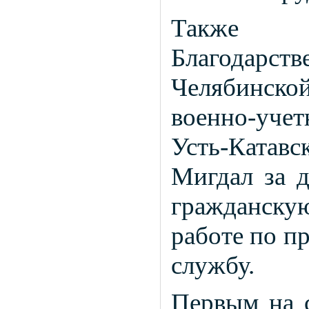
Также г
Благодарс
Челябинской
военно-уч
Усть-Катавс
Мигдал за д
гражданск
работе по п
службу.
Первым на 