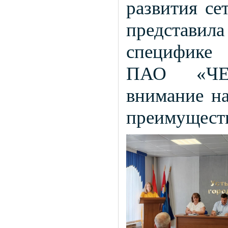
развития се
представи
специфике 
ПАО «ЧЕЛ
внимание н
преимуществ