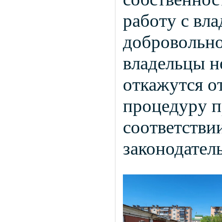
работу с вл
добровольно
владельцы н
откажутся о
процедуру п
соответстви
законодател