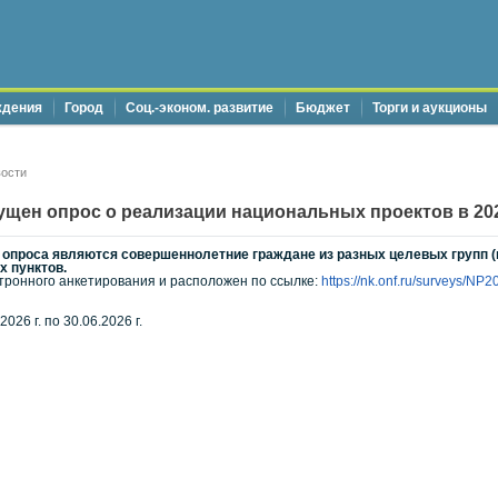
ждения
Город
Соц.-эконом. развитие
Бюджет
Торги и аукционы
ости
ен опрос о реализации национальных проектов в 202
опроса являются совершеннолетние граждане из разных целевых групп (по
х пунктов.
тронного анкетирования и расположен по ссылке:
https://nk.onf.ru/surveys/NP2
026 г. по 30.06.2026 г.