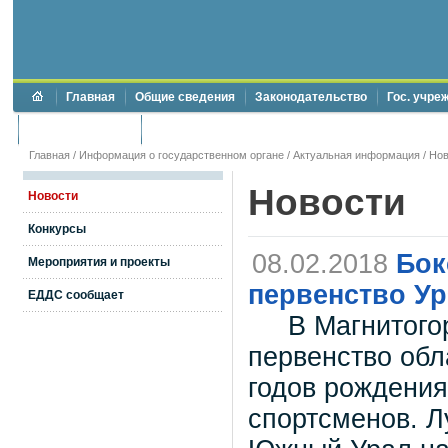
Главная
Общие сведения
Законодательство
Гос. учре
Торги и аукционы
Противодействие коррупции
Главная
/
Информация о государственном органе
/
Актуальная информация
/
Нов
Новости
Новости
Конкурсы
08.02.2018
Бок
Мероприятия и проекты
первенство У
ЕДДС сообщает
В Магнитогорс
первенство обл
годов рождения
спортсменов. Л