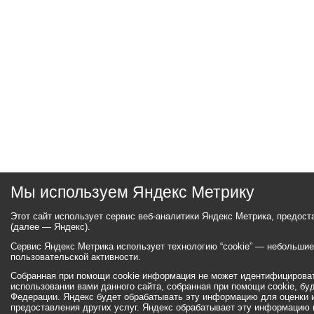
Мы используем Яндекс Метрику
Этот сайт использует сервис веб-аналитики Яндекс Метрика, предос
(далее — Яндекс).
Сервис Яндекс Метрика использует технологию “cookie” — небольши
пользовательской активности.
Собранная при помощи cookie информация не может идентифицироват
использовании вами данного сайта, собранная при помощи cookie, бу
Федерации. Яндекс будет обрабатывать эту информацию для оценки ис
предоставления других услуг. Яндекс обрабатывает эту информацию 