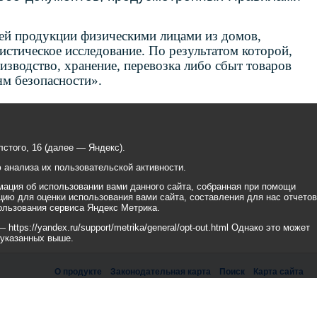
ей продукции физическими лицами из домов,
истическое исследование. По результатом которой,
изводство, хранение, перевозка либо сбыт товаров
ям безопасности».
стого, 16 (далее — Яндекс).
анализа их пользовательской активности.
ация об использовании вами данного сайта, собранная при помощи
цию для оценки использования вами сайта, составления для нас отчетов
ользования сервиса Яндекс Метрика.
tps://yandex.ru/support/metrika/general/opt-out.html Однако это может
 указанных выше.
О продукте
Законодательная карта
Поиск
Карта сайта
рикс» Работает на
«1С-БИТРИКС: Официальный сайт государственной организации»