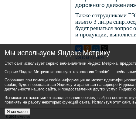
дорожного движения
Также сотрудниками ГЭ
изъято 3 литра спиртос
будет решаться вопрос 
и продукции, выполнени
Мы используем Яндекс Метрику
Возврат к списку
Этот сайт использует сервис веб-аналитики Яндекс Метрика, предост
Сервис Яндекс Метрика использует технологию “cookie” — небольши
Собранная при помощи cookie информация не может идентифицировать
cookie, будет передаваться Яндексу и храниться на сервере Яндекса
деятельности нашего сайта, и предоставления других услуг. Яндекс
Вы можете отказаться от использования cookies, выбрав соответствующ
повлиять на работу некоторых функций сайта. Используя этот сайт, 
Я согласен
© 2026 ukgo.su
ул. Ленина, 47а
тел.: +7 (351-67) 2-52-34
Эл. почта:
adm-pressa@yandex.ru