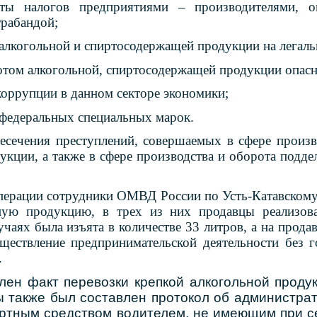
ты налогов предприятиями – производителями, о
рабандой;
алкогольной и спиртосодержащей продукции на легаль
отом алкогольной, спиртосодержащей продукции опасн
коррупции в данном секторе экономики;
 федеральных специальных марок.
сечения преступлений, совершаемых в сфере произво
укции, а также в сфере производства и оборота подд
операции сотрудники ОМВД России по Усть-Катавскому
ную продукцию, в трех из них продавцы реализов
чаях была изъята в количестве 33 литров, а на прода
ществление предпринимательской деятельности без г
.
лен факт перевозки крепкой алкогольной продук
 также был составлен протокол об администрат
ртным средством водителем, не имеющим при с