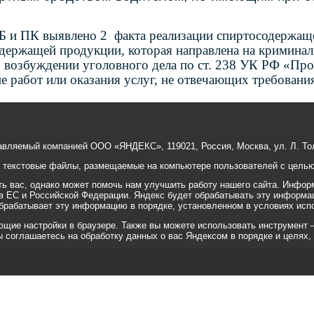
»
Б и ПК
выявлено 2 факта реализации спиртосодержащ
одержащей продукции, которая направлена на криминал
о возбуждении уголовного дела по ст. 238 УК РФ «Про
е работ или оказания услуг, не отвечающих требовани
авляемый компанией ООО «ЯНДЕКС», 119021, Россия, Москва, ул. Л. Тол
е текстовые файлы, размещаемые на компьютере пользователей с целью 
 вас, однако может помочь нам улучшить работу нашего сайта. Информ
 в ЕС и Российской Федерации. Яндекс будет обрабатывать эту информа
 обрабатывает эту информацию в порядке, установленном в условиях исп
ие настройки в браузере. Также вы можете использовать инструмент — ht
вы соглашаетесь на обработку данных о вас Яндексом в порядке и целях,
© 2001-2010 «Битрикс», «1С-Бит