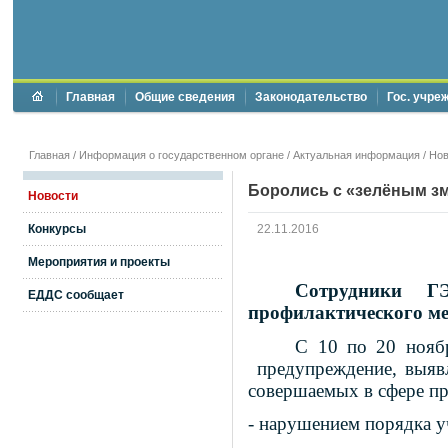
Главная
Общие сведения
Законодательство
Гос. учре
Главная
/
Информация о государственном органе
/
Актуальная информация
/
Нов
Боролись с «зелёным з
Новости
Конкурсы
22.11.2016
Мероприятия и проекты
Сотрудники ГЭБ
ЕДДС сообщает
профилактического м
С 10 по 20 ноябр
предупреждение, выявл
совершаемых в сфере пр
- нарушением порядка у