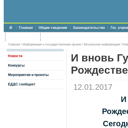
Главная
Общие сведения
Законодательство
Гос. учре
Торги и аукционы
Противодействие коррупции
Главная
/
Информация о государственном органе
/
Актуальная информация
/
Нов
И вновь Г
Новости
Конкурсы
Рождествен
Мероприятия и проекты
ЕДДС сообщает
12.01.2017
И
Рождес
Сегодня со