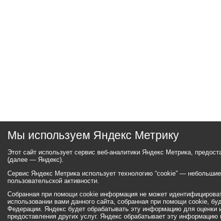
Мы используем Яндекс Метрику
Этот сайт использует сервис веб-аналитики Яндекс Метрика, предос
(далее — Яндекс).
Сервис Яндекс Метрика использует технологию “cookie” — небольши
пользовательской активности.
Собранная при помощи cookie информация не может идентифицироват
использовании вами данного сайта, собранная при помощи cookie, бу
Федерации. Яндекс будет обрабатывать эту информацию для оценки ис
предоставления других услуг. Яндекс обрабатывает эту информацию 