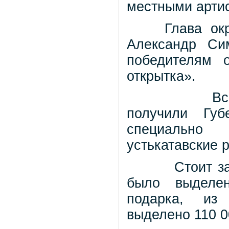
местными арти
Глава округа
Александр Си
победителям о
открытка».
Все дети-у
получили Губ
специально
устькатавские 
Стоит замети
было выделен
подарка, из
выделено 110 0