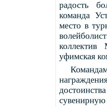
радость бо
команда Уст
место в тур
волейболи
коллектив 
уфимская ко
Команд
награждени
достоинст
сувенирну