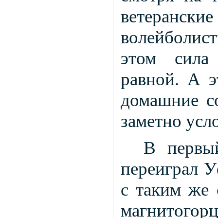
ветерански
волейболис
этом сила
равной. А э
домашние со
заметно усл
В первы
переиграл У
с таким же 
магнитогорц