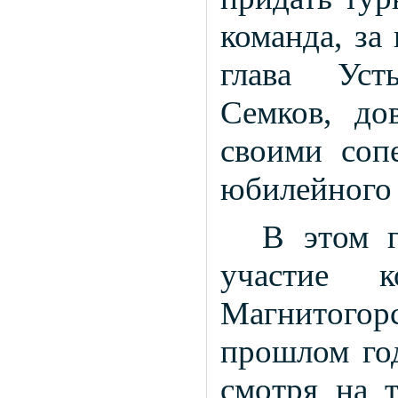
команда, за
глава Уст
Семков, до
своими соп
юбилейного 
В этом г
участие к
Магнитогорс
прошлом год
смотря на 