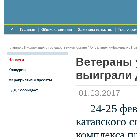
Главная
Общие сведения
Законодательство
Гос. учре
Торги и аукционы
Противодействие коррупции
Главная
/
Информация о государственном органе
/
Актуальная информация
/
Нов
Ветераны 
Новости
Конкурсы
выиграли 
Мероприятия и проекты
ЕДДС сообщает
01.03.2017
24-25 фев
катавского 
комплекса п