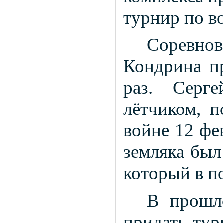
турнир по в
Соревнов
Кондрина п
раз. Серг
лётчиком, п
войне 12 фе
земляка был
который в п
В прошл
придать тур