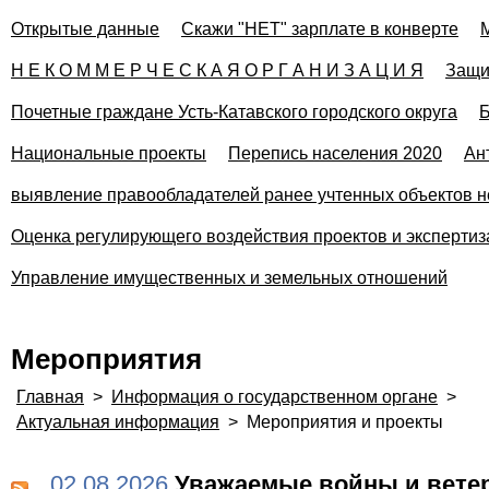
Открытые данные
Скажи "НЕТ" зарплате в конверте
Н Е К О М М Е Р Ч Е С К А Я О Р Г А Н И З А Ц И Я
Защи
Почетные граждане Усть-Катавского городского округа
Б
Национальные проекты
Перепись населения 2020
Ан
выявление правообладателей ранее учтенных объектов н
Оценка регулирующего воздействия проектов и эксперти
Управление имущественных и земельных отношений
Мероприятия
Главная
>
Информация о государственном органе
>
Актуальная информация
>
Мероприятия и проекты
02.08.2026
Уважаемые войны и вете