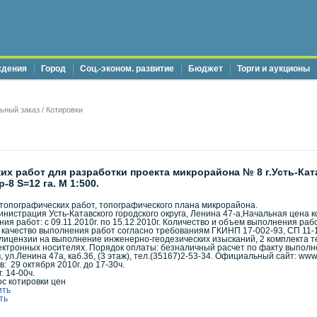
ждения
Город
Соц.-эконом. развитие
Бюджет
Торги и аукционы
ьный заказ
/
Котировки
х работ для разработки проекта микрорайона № 8 г.Усть-Катав
8 S=12 га. М 1:500.
опографических работ, топографического плана микрорайона.
инистрация Усть-Катавского городского округа, Ленина 47-а,Начальная цена 
ения работ: с 09.11.2010г. по 15.12.2010г. Количество и объем выполнения ра
, качество выполнения работ согласно требованиям ГКИНП 17-002-93, СП 11-
 лицензии на выполнение инженерно-геодезических изысканий, 2 комплекта 
электронных носителях. Порядок оплаты: безналичный расчет по факту выпол
, ул.Ленина 47а, каб.36, (3 этаж), тел.(35167)2-53-34. Официальный сайт: www
: 29 октября 2010г. до 17-30ч.
. 14-00ч.
с котировки цен
ить
ть