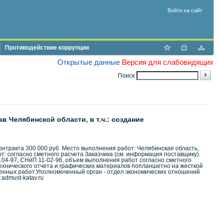
Войти на сайт
Противодействие коррупции
Открытые данные
Версия для слабовидящих
Поиск
 Челябинской области, в т.ч.: создание
контракта 300 000 руб. Место выполнения работ: Челябинская область,
бот: согласно сметного расчета Заказчика (см. информация поставщику).
104-97, СНиП 11-02-96, объем выполнения работ согласно сметного
технического отчета и графических материалов попланшетно на жесткой
ненных работ.Уполномоченный орган - отдел экономических отношений
.admust-katav.ru