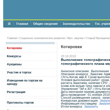
Главная
Общие сведения
Законодательство
Гос. учре
Главная
/
Социально экономическое развитие
/
Мун. закупки
/
Старый Муниципал
Котировки
Котировки
Конкурсы
20.10.2010
Выполнение топографически
топографического плана мкр-
Аукционы
Анонсное описание: Выполнение т
Участие в торгах
Описание конкурса: Заказчик: Адм
г.Усть-Катав, мкр-8. Сроки выполн
Условия выполнения работ: сроки
Извещения по торгам на
расчета Заказчика, наличие СРО ,
аренду
оснве или кальке типа лавсан и 
Управления "ЭИ и ЗО", г.Усть-Катав
Регистрация
Дата окончания приема документов
Дата проведения: 01 ноября 2010г
Способ размещения заказа: запро
Конкурсная документация:
Загруз
Протоколы торгов
Информация поставщику:
Загрузи
Итоги конкурса:
Загрузить