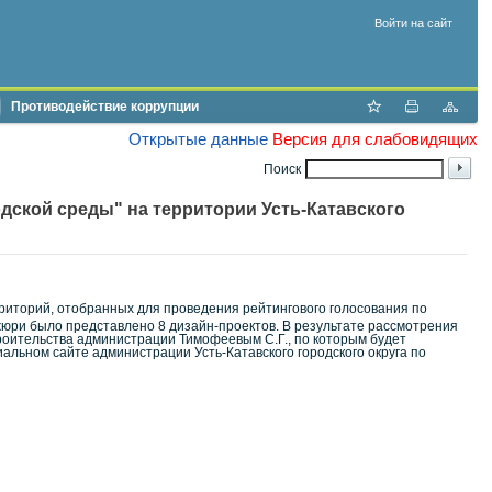
Войти на сайт
Противодействие коррупции
Открытые данные
Версия для слабовидящих
Поиск
ской среды" на территории Усть-Катавского
риторий, отобранных для проведения рейтингового голосования по
юри было представлено 8 дизайн-проектов. В результате рассмотрения
оительства администрации Тимофеевым С.Г., по которым будет
альном сайте администрации Усть-Катавского городского округа по