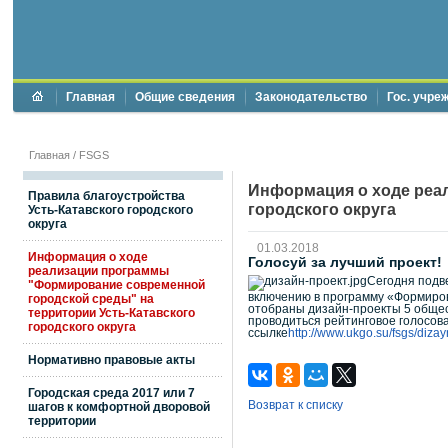
Главная
Общие сведения
Законодательство
Гос. учре
Главная
/
FSGS
Информация о ходе реа
Правила благоустройства
городского округа
Усть-Катавского городского
округа
01.03.2018
Информация о ходе
Голосуй за лучший проект!
реализации программы
Сегодня подв
"Формирование современной
включению в программу «Формиров
городской среды" на
отобраны дизайн-проекты 5 общес
территории Усть-Катавского
проводиться рейтинговое голосова
городского округа
ссылке
http://www.ukgo.su/fsgs/diza
Нормативно правовые акты
Городская среда 2017 или 7
Возврат к списку
шагов к комфортной дворовой
территории