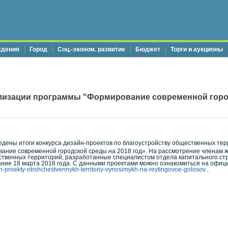
ждения
Город
Соц.-эконом. развитие
Бюджет
Торги и аукционы
лизации программы "Формирование современной город
едены итоги конкурса дизайн-проектов по благоустройству общественных тер
ание современной городской среды на 2018 год». На рассмотрение членам ж
твенных территорий, разработанные специалистом отдела капитального стр
ние 18 марта 2018 года. С данными проектами можно ознакомиться на офици
yn-proekty-obshchestvennykh-territoriy-vynosimykh-na-reytingovoe-golosov...