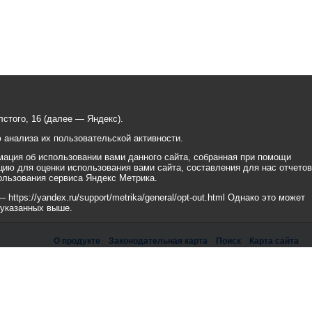
стого, 16 (далее — Яндекс).
анализа их пользовательской активности.
ация об использовании вами данного сайта, собранная при помощи
цию для оценки использования вами сайта, составления для нас отчетов
ользования сервиса Яндекс Метрика.
tps://yandex.ru/support/metrika/general/opt-out.html Однако это может
 указанных выше.
О продукте
Законодательная карта
Поиск
Карта сайта
рикс» Работает на
«1С-БИТРИКС: Официальный сайт государственной организации»