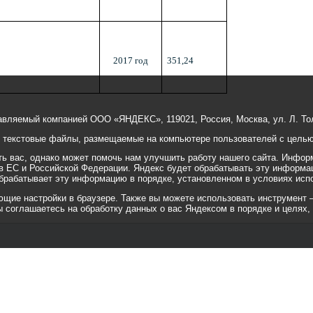
2017 год
351,24
авляемый компанией ООО «ЯНДЕКС», 119021, Россия, Москва, ул. Л. Тол
е текстовые файлы, размещаемые на компьютере пользователей с целью 
 вас, однако может помочь нам улучшить работу нашего сайта. Информ
 в ЕС и Российской Федерации. Яндекс будет обрабатывать эту информа
 обрабатывает эту информацию в порядке, установленном в условиях исп
ие настройки в браузере. Также вы можете использовать инструмент — ht
вы соглашаетесь на обработку данных о вас Яндексом в порядке и целях,
© 2001-2010 «Битрикс», «1С-Бит