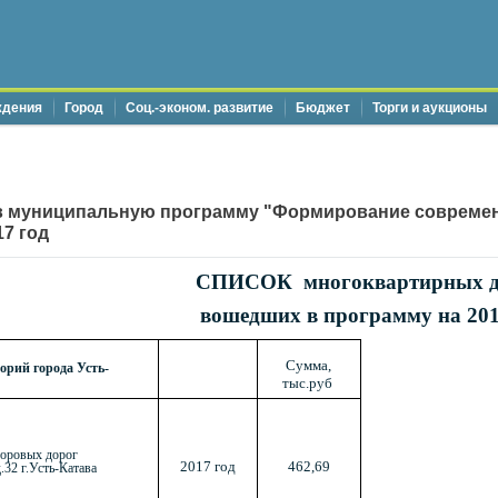
ждения
Город
Соц.-эконом. развитие
Бюджет
Торги и аукционы
в муниципальную программу "Формирование современ
17 год
СПИСОК многоквартирных д
вошедших в программу на 201
Сумма,
орий города Усть-
тыс.руб
воровых дорог
2017 год
462,69
.32 г.Усть-Катава