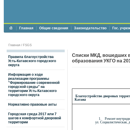
Главная
Общие сведения
Законодательство
Гос. учре
Главная
/
FSGS
Списки МКД, вошедших 
Правила благоустройства
образования УКГО на 20
Усть-Катавского городского
округа
Информация о ходе
реализации программы
"Формирование современной
городской среды" на
территории Усть-Катавского
городского округа
Благоустройство дворовых террит
Катава
Нормативно правовые акты
Городская среда 2017 или 7
шагов к комфортной дворовой
1.
Ремонт внутрид
территории
ул. Социалистическая, д