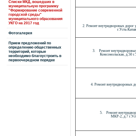
Списки МКД, вошедших в
муниципальную программу
"Формирование современной
городской среды"
муниципального образования
УКГО на 2017 год
2. Ремонт внутридворовых дорог у
г.Усть-Ката
Фотогалерея
Прием предложений по
определению общественных
3.
Ремонт внутридво
территорий, которые
Комсомольская, д.50 г.
необходимо благоустроить в
первоочередном порядке
4. Ремонт внутридворовых д
5.
Ремонт внутридво
МКР-2, д.7 г.Усть