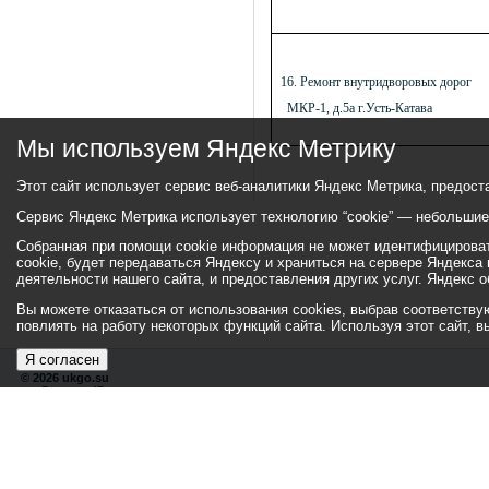
16. Ремонт внутридворовых дорог
МКР-1, д.5а г.Усть-Катава
Мы используем Яндекс Метрику
Этот сайт использует сервис веб-аналитики Яндекс Метрика, предост
Сервис Яндекс Метрика использует технологию “cookie” — небольши
Собранная при помощи cookie информация не может идентифицировать
cookie, будет передаваться Яндексу и храниться на сервере Яндекса
деятельности нашего сайта, и предоставления других услуг. Яндекс
Вы можете отказаться от использования cookies, выбрав соответствующ
повлиять на работу некоторых функций сайта. Используя этот сайт, 
Я согласен
© 2026 ukgo.su
ул. Ленина, 47а
тел.: +7 (351-67) 2-52-34
Эл. почта:
adm-pressa@yandex.ru
Хиты
110211531
138600