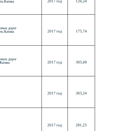
2017 год
126,24
ть-Катава
овых дорог
2017 год
175,74
ть-Катава
овых дорог
2017 год
305,69
-Катава
2017 год
363,24
2017 год
281,25