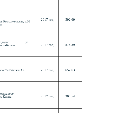
2017 год
592,69
л. Комсомольская, д.36
ва
ровых дорог ул.
2017 год
574,59
Усть-Катава
2017 год
652,63
орогУл.Рабочая,33
ровых дорог
2017 год
308,54
-Катава