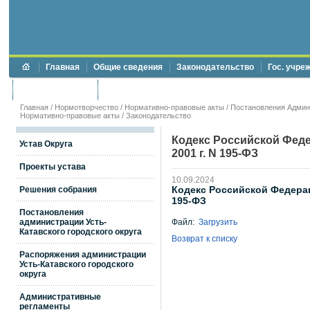
Главная
Общие сведения
Законодательство
Гос. учре
Торги и аукционы
Противодействие коррупции
Главная
/
Нормотворчество
/
Нормативно-правовые акты
/
Постановления Админи
Нормативно-правовые акты
/
Законодательство
Кодекс Российской Фед
Устав Округа
2001 г. N 195-ФЗ
Проекты устава
10.09.2024
Кодекс Российской Федерац
Решения собрания
195-ФЗ
Постановления
администрации Усть-
Файл:
Загрузить
Катавского городского округа
Возврат к списку
Распоряжения администрации
Усть-Катавского городского
округа
Административные
регламенты