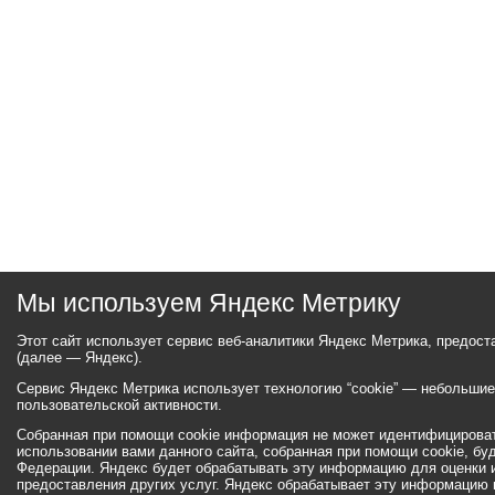
Мы используем Яндекс Метрику
Этот сайт использует сервис веб-аналитики Яндекс Метрика, предос
(далее — Яндекс).
Сервис Яндекс Метрика использует технологию “cookie” — небольши
пользовательской активности.
Собранная при помощи cookie информация не может идентифицироват
использовании вами данного сайта, собранная при помощи cookie, бу
Федерации. Яндекс будет обрабатывать эту информацию для оценки ис
предоставления других услуг. Яндекс обрабатывает эту информацию 