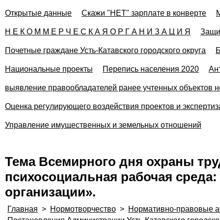
Открытые данные
Скажи "НЕТ" зарплате в конверте
Н Е К О М М Е Р Ч Е С К А Я О Р Г А Н И З А Ц И Я
Защи
Почетные граждане Усть-Катавского городского округа
Б
Национальные проекты
Перепись населения 2020
Ан
выявление правообладателей ранее учтенных объектов н
Оценка регулирующего воздействия проектов и эксперти
Управление имущественных и земельных отношений
Тема Всемирного дня охраны труд
психосоциальная рабочая среда:
организации».
Главная
>
Нормотворчество
>
Нормативно-правовые а