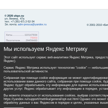
© 2026 ukgo.su
ул. Ленина, 47а
тел.: +7 (351-67) 2-52-34
Эл. почта:
adm-pressa@yandex.ru
© 2001-2010 «Би
Хиты
110147934
75003
Посетители
29459483
58257
199
Мы используем Яндекс Метрику
Этот сайт использует сервис веб-аналитики Яндекс Метрика, предос
Яндекс).
Сервис Яндекс Метрика использует технологию “cookie” — небольши
пользовательской активности.
Собранная при помощи cookie информация не может идентифицироват
использовании вами данного сайта, собранная при помощи cookie, бу
Яндекс будет обрабатывать эту информацию для оценки использовани
других услуг. Яндекс обрабатывает эту информацию в порядке, уста
Вы можете отказаться от использования cookies, выбрав соответств
https://yandex.ru/support/metrika/general/opt-out.html Однако это мо
обработку данных о вас Яндексом в порядке и целях, указанных выше