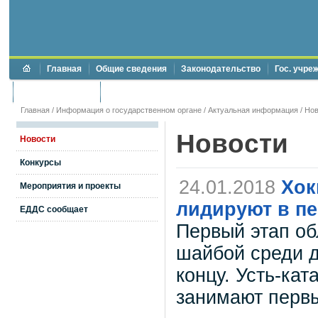
Главная
Общие сведения
Законодательство
Гос. учре
Торги и аукционы
Противодействие коррупции
Главная
/
Информация о государственном органе
/
Актуальная информация
/
Нов
Новости
Новости
Конкурсы
24.01.2018
Хок
Мероприятия и проекты
лидируют в пе
ЕДДС сообщает
Первый этап об
шайбой среди д
концу. Усть-кат
занимают первы